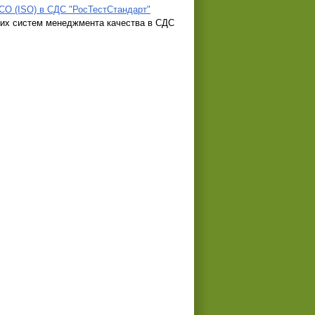
О (ISO) в СДС "РосТестСтандарт"
их систем менеджмента качества в СДС